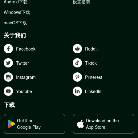
Android下载
设置指南
Windows下载
macOS下载
关于我们
Facebook
Reddit
Twitter
Tiktok
Instagram
Pinterest
Youtube
Linkedln
下载
Get it on
Download on the
Google Play
App Store